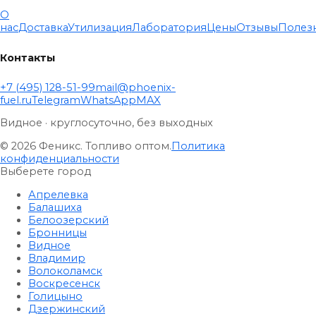
О
нас
Доставка
Утилизация
Лаборатория
Цены
Отзывы
Полез
Контакты
+7 (495) 128-51-99
mail@phoenix-
fuel.ru
Telegram
WhatsApp
MAX
Видное · круглосуточно, без выходных
© 2026 Феникс. Топливо оптом.
Политика
конфиденциальности
Выберете город
Апрелевка
Балашиха
Белоозерский
Бронницы
Видное
Владимир
Волоколамск
Воскресенск
Голицыно
Дзержинский