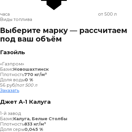
часа
от 500 л
Виды топлива
Выберите марку — рассчитаем
под ваш объём
Газойль
«Газпром»
Базис
Новошахтинск
Плотность
770 кг/м³
Доля воды
0 %
56
руб/л
от 500 л
Заказать
Джет А-1 Калуга
1-й завод
Базис
Калуга, Белые Столбы
Плотность
833 кг/м³
Доля серы
0,045 %