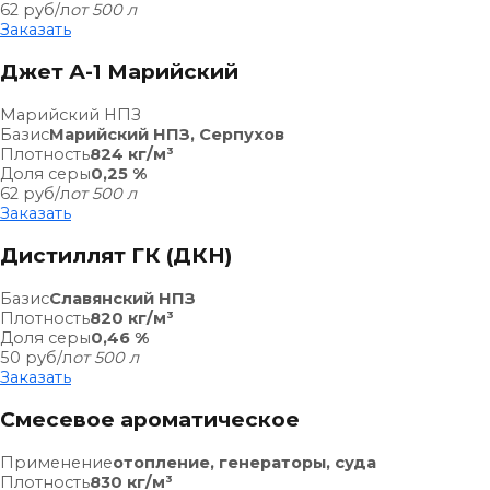
62
руб/л
от 500 л
Заказать
Джет А-1 Марийский
Марийский НПЗ
Базис
Марийский НПЗ, Серпухов
Плотность
824 кг/м³
Доля серы
0,25 %
62
руб/л
от 500 л
Заказать
Дистиллят ГК (ДКН)
Базис
Славянский НПЗ
Плотность
820 кг/м³
Доля серы
0,46 %
50
руб/л
от 500 л
Заказать
Смесевое ароматическое
Применение
отопление, генераторы, суда
Плотность
830 кг/м³