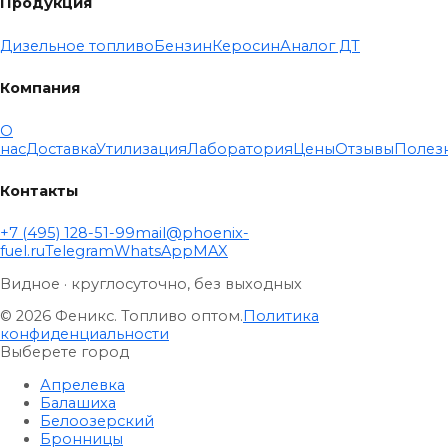
Продукция
Дизельное топливо
Бензин
Керосин
Аналог ДТ
Компания
О
нас
Доставка
Утилизация
Лаборатория
Цены
Отзывы
Полез
Контакты
+7 (495) 128-51-99
mail@phoenix-
fuel.ru
Telegram
WhatsApp
MAX
Видное · круглосуточно, без выходных
© 2026 Феникс. Топливо оптом.
Политика
конфиденциальности
Выберете город
Апрелевка
Балашиха
Белоозерский
Бронницы