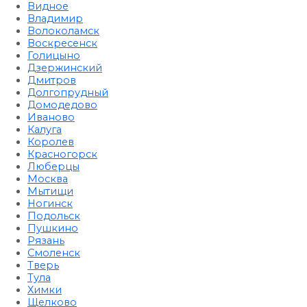
Видное
Владимир
Волоколамск
Воскресенск
Голицыно
Дзержинский
Дмитров
Долгопрудный
Домодедово
Иваново
Калуга
Королев
Красногорск
Люберцы
Москва
Мытищи
Ногинск
Подольск
Пушкино
Рязань
Смоленск
Тверь
Тула
Химки
Щелково