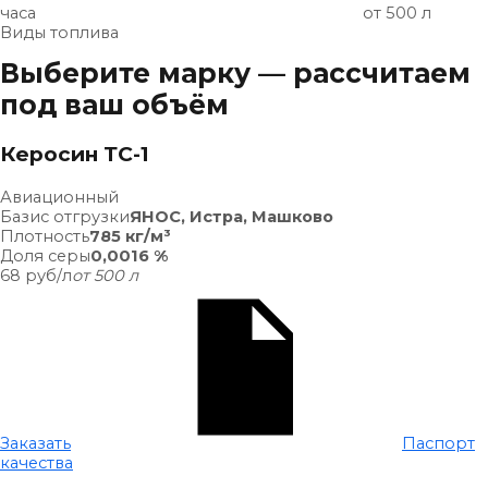
часа
от 500 л
Виды топлива
Выберите марку — рассчитаем
под ваш объём
Керосин ТС-1
Авиационный
Базис отгрузки
ЯНОС, Истра, Машково
Плотность
785 кг/м³
Доля серы
0,0016 %
68
руб/л
от 500 л
Заказать
Паспорт
качества